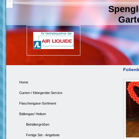
Spengl
Garten
Folienb
Home
Garten-/ Kleingeräte-Service
Flaschengase-Sortiment
Ballongas/ Helium
Behältergrößen
Fertige Set - Angebote